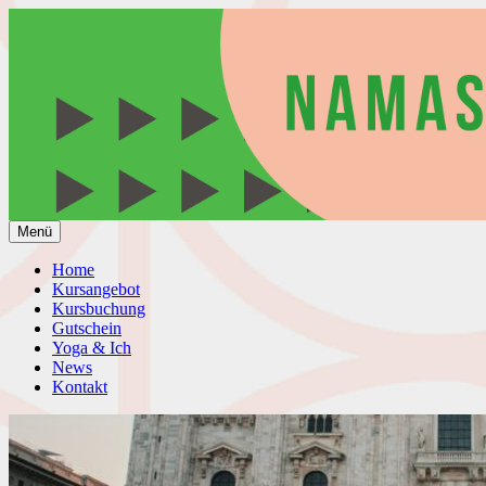
Springe
zum
Yoga Kurse mit Simone Martin
Mudita Yoga Straubing
Inhalt
Menü
Home
Kursangebot
Kursbuchung
Gutschein
Yoga & Ich
News
Kontakt