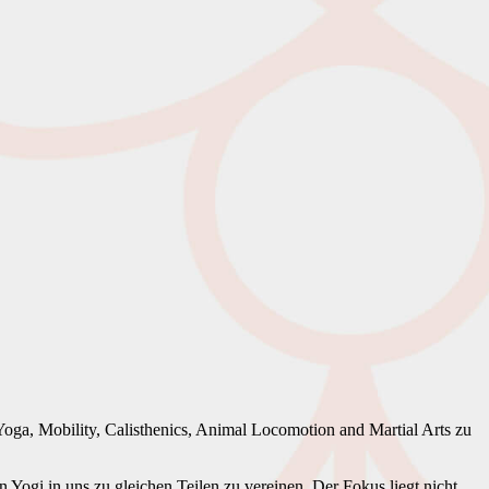
ga, Mobility, Calisthenics, Animal Locomotion and Martial Arts zu
ogi in uns zu gleichen Teilen zu vereinen. Der Fokus liegt nicht