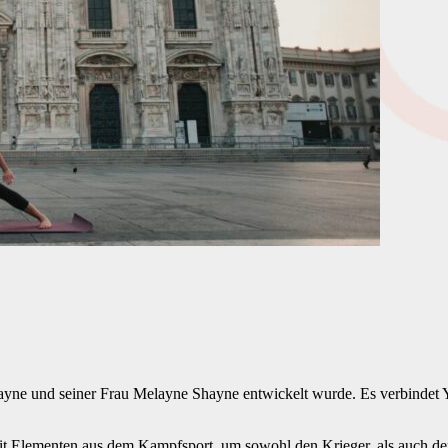
e und seiner Frau Melayne Shayne entwickelt wurde. Es verbindet Yo
t Elementen aus dem Kampfsport, um sowohl den Krieger, als auch den Y