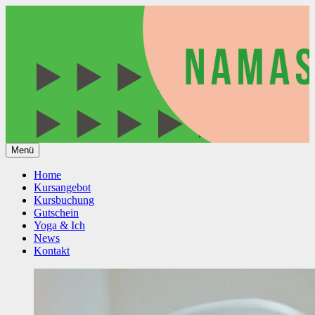
Springe
zum
Yoga Kurse mit Simone Martin
Mudita Yoga Straubing
Inhalt
Menü
Home
Kursangebot
Kursbuchung
Gutschein
Yoga & Ich
News
Kontakt