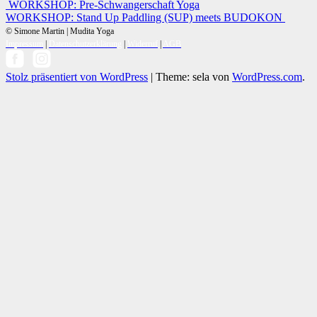
Beitrags-
WORKSHOP: Pre-Schwangerschaft Yoga
WORKSHOP: Stand Up Paddling (SUP) meets BUDOKON
Navigation
© Simone Martin | Mudita Yoga
Impressum
|
Datenschutzerklärung
|
Widerruf
|
AGB
Stolz präsentiert von WordPress
|
Theme: sela von
WordPress.com
.