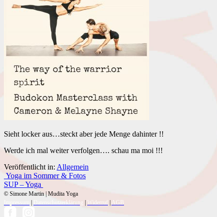
Sieht locker aus…steckt aber jede Menge dahinter !!
Werde ich mal weiter verfolgen…. schau ma moi !!!
Veröffentlicht in:
Allgemein
Beitrags-
Yoga im Sommer & Fotos
SUP – Yoga
Navigation
© Simone Martin | Mudita Yoga
Impressum
|
Datenschutzerklärung
|
Widerruf
|
AGB